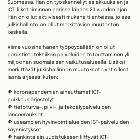
Suomessa. Hän on työskennellyt asiakkuuksien ja
ICT-liiketoiminnan parissa lähdes 20 vuoden ajan.
Hän on ollut aktiivisesti mukana tilanteissa, joissa
julkishallinto on ollut merkittävien muutosten
keskellä.
Viime vuosina hänen työpöydällään on ollut
perustietotekniikan palveluiden toteuttaminen yli
miljoonan suomalaisen vaikutusalueella. Lisäksi
merkittävät julkishallinnon muutokset ovat olleet
läsnä arjessa, kuten:
🔶 koronapandemian aiheuttamat ICT-
poikkeusjärjestelyt
🔶 tietoturva-, pilvi-, ja tekoälypalveluiden
lanseeraukset
🔶 useampien hyvinvointialueiden ICT-palveluiden
käynnistykset
🔶 hankintalain uudistukseen liittyvät ICT-