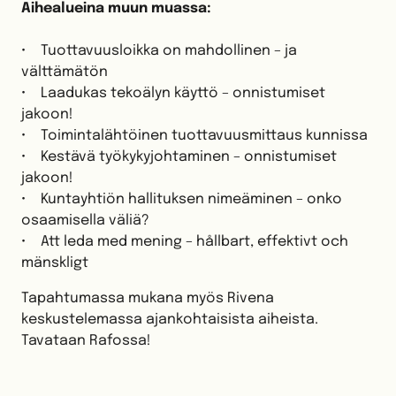
Aihealueina muun muassa:
• Tuottavuusloikka on mahdollinen – ja
välttämätön
• Laadukas tekoälyn käyttö – onnistumiset
jakoon!
• Toimintalähtöinen tuottavuusmittaus kunnissa
• Kestävä työkykyjohtaminen – onnistumiset
jakoon!
• Kuntayhtiön hallituksen nimeäminen – onko
osaamisella väliä?
• Att leda med mening – hållbart, effektivt och
mänskligt
Tapahtumassa mukana myös Rivena
keskustelemassa ajankohtaisista aiheista.
Tavataan Rafossa!