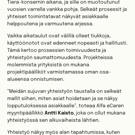
Tiera-konsernin aikana, ja sille on muotoutunut
vuosien varrella vankka pohja. Selkeät prosessit ja
yhteiset toimintatavat näkyvät asiakkaalle
helppoutena ja varmuutena arjessa.
Vaikka aikataulut ovat välillä olleet tiukkoja,
käyttöönotot ovat edenneet nopeasti ja hallitusti.
Tämä kertoo prosessien toimivuudesta ja
yhteistyön saumattomuudesta. Projekteissa
molemmista yrityksistä on mukana
projektipäälliköt varmistamassa oman osa-
alueensa onnistumisen.
”Meidän sujuvan yhteistyön taustalla on selkeät
mallit siihen, miten asiat hoidetaan ja se näkyy
lopputuloksessa asiakkaalle”, toteaa Alfa eCaren
myyntipäällikkö
Antti Kaisto
, joka on ollut mukana
yhteistyössä sen alkuvaiheista lähtien.
Yhteistyö näkyy myös alan tapahtumissa, kuten