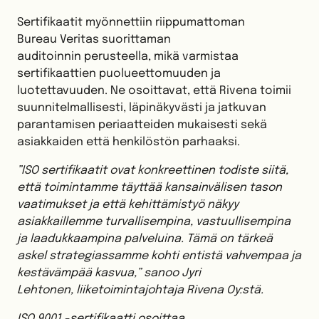
Sertifikaatit myönnettiin riippumattoman
Bureau Veritas suorittaman
auditoinnin perusteella, mikä varmistaa
sertifikaattien puolueettomuuden ja
luotettavuuden. Ne osoittavat, että Rivena toimii
suunnitelmallisesti, läpinäkyvästi ja jatkuvan
parantamisen periaatteiden mukaisesti sekä
asiakkaiden että henkilöstön parhaaksi.
”ISO sertifikaatit ovat konkreettinen todiste siitä,
että toimintamme täyttää kansainvälisen tason
vaatimukset ja että kehittämistyö näkyy
asiakkaillemme turvallisempina, vastuullisempina
ja laadukkaampina palveluina. Tämä on tärkeä
askel strategiassamme kohti entistä vahvempaa ja
kestävämpää kasvua,” sanoo Jyri
Lehtonen, liiketoimintajohtaja Rivena Oy:stä.
ISO 9001 -sertifikaatti osoittaa,