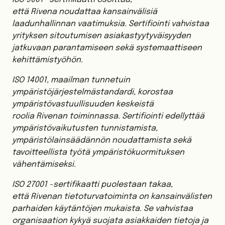
että Rivena noudattaa kansainvälisiä
laadunhallinnan vaatimuksia. Sertifiointi vahvistaa
yrityksen sitoutumisen asiakastyytyväisyyden
jatkuvaan parantamiseen sekä systemaattiseen
kehittämistyöhön.
ISO 14001, maailman tunnetuin
ympäristöjärjestelmästandardi, korostaa
ympäristövastuullisuuden keskeistä
roolia Rivenan toiminnassa. Sertifiointi edellyttää
ympäristövaikutusten tunnistamista,
ympäristölainsäädännön noudattamista sekä
tavoitteellista työtä ympäristökuormituksen
vähentämiseksi.
ISO 27001 -sertifikaatti puolestaan takaa,
että Rivenan tietoturvatoiminta on kansainvälisten
parhaiden käytäntöjen mukaista. Se vahvistaa
organisaation kykyä suojata asiakkaiden tietoja ja