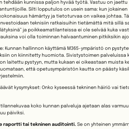
 tehdään kunnissa paljon hyvää työtä. Vastuu on jaettu m
iantuntijoille. Silti lopputulos on usein sama: kun jokainen
kokonaisuus hämärtyy ja tietoturvaa on vaikea johtaa. T
 investoidaan teknisiin ratkaisuihin tietämättä mitä sillä 
yllätyksinä” ja poikkeamatilanteissa ei ole selvää kuka vas
uksina voi olla toiminnan halvaantuminen pitkiksikin ajoi
ne: Kunnan hallinnon käyttämä M365-ympäristö on pystytet
siin on kiinnitetty huomiota. Sivistystoimen palveluissa
on laitettu pystyyn, mutta kukaan ei oikeastaan muista k
uomataan, että opetusympäristön kautta on päästy käsi
rjestelmiin.
äävät kysymykset: Onko kyseessä tekninen häiriö vai ti
a tilannekuvaa koko kunnan palveluja ajetaan alas varmuu
u päiviksi.
e raportti tai tekninen auditointi.
Se on yhteinen ymmärr