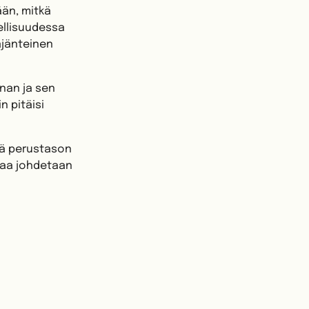
ään, mitkä
dellisuudessa
äjänteinen
nan ja sen
 pitäisi
dä perustason
vaa johdetaan