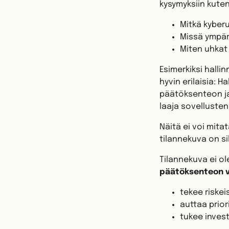
kysymyksiin kuten
Mitkä kyberu
Missä ympäri
Miten uhkat 
Esimerkiksi hall
hyvin erilaisia: 
päätöksenteon jat
laaja sovellusten k
Näitä ei voi mita
tilannekuva on sil
Tilannekuva ei ol
päätöksenteon v
tekee riske
auttaa prio
tukee invest