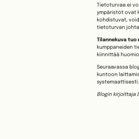
Tietoturvaa ei vo
ympäristöt ovat k
kohdistuvat, voi
tietoturvan joht
Tilannekuva tuo 
kumppaneiden tiet
kiinnittää huomi
Seuraavassa blog
kuntoon laittami
systemaattisesti. 
Blogin kirjoittaja