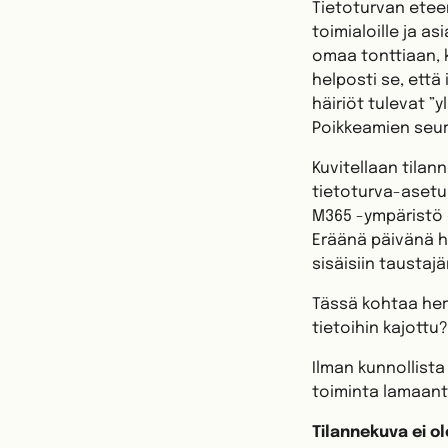
Tietoturvan eteen
toimialoille ja as
omaa tonttiaan, 
helposti se, että
häiriöt tulevat ”
Poikkeamien seura
Kuvitellaan tilan
tietoturva-asetuk
M365 -ympäristö 
Eräänä päivänä h
sisäisiin taustajä
Tässä kohtaa her
tietoihin kajottu?
Ilman kunnollist
toiminta lamaantu
Tilannekuva ei ol