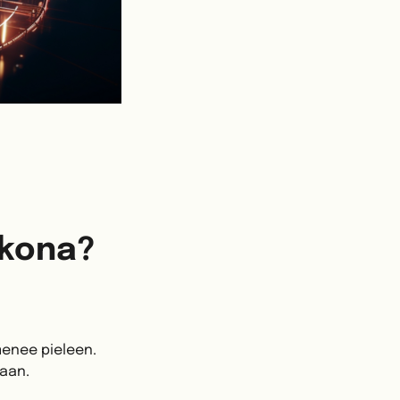
kkona?
menee pieleen.
maan.