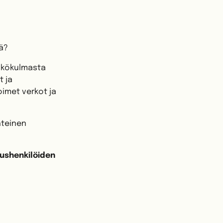
lä?
näkökulmasta
t ja
oimet verkot ja
hteinen
mushenkilöiden