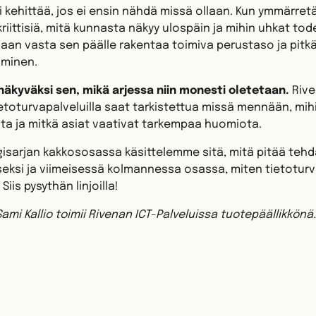
i kehittää, jos ei ensin nähdä missä ollaan. Kun ymmärret
riittisiä, mitä kunnasta näkyy ulospäin ja mihin uhkat to
daan vasta sen päälle rakentaa toimiva perustaso ja pitk
aminen.
näkyväksi sen, mikä arjessa niin monesti oletetaan.
Rive
oturvapalveluilla saat tarkistettua missä mennään, mihin
ota ja mitkä asiat vaativat tarkempaa huomiota.
isarjan kakkososassa käsittelemme sitä, mitä pitää teh
seksi ja viimeisessä kolmannessa osassa, miten tietotur
Siis pysythän linjoilla!
 Sami Kallio toimii Rivenan ICT-Palveluissa tuotepäällikkönä.