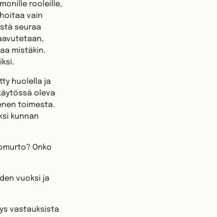
onille rooleille,
 hoitaa vain
ästä seuraa
saavutetaan,
taa mistäkin.
ksi.
ty huolella ja
 käytössä oleva
enen toimesta.
ksi kunnan
etomurto? Onko
den vuoksi ja
ys vastauksista