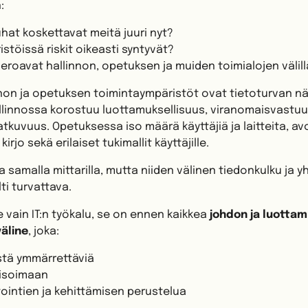
:
hat koskettavat meitä juuri nyt?
stöissä riskit oikeasti syntyvät?
eroavat hallinnon, opetuksen ja muiden toimialojen välil
innon ja opetuksen toimintaympäristöt ovat tietoturvan 
Hallinnossa korostuu luottamuksellisuus, viranomaisvastuu
kuvuus. Opetuksessa iso määrä käyttäjiä ja laitteita, av
irjo sekä erilaiset tukimallit käyttäjille.
ta samalla mittarilla, mutta niiden välinen tiedonkulku ja y
ti turvattava.
e vain IT:n työkalu, se on ennen kaikkea
johdon ja luotta
äline
, joka:
istä ymmärrettäviä
risoimaan
ointien ja kehittämisen perustelua