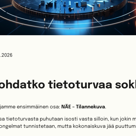
3.2026
Johdatko tietoturvaa so
rjamme ensimmäinen osa:
NÄE – Tilannekuva
.
 tietoturvasta puhutaan isosti vasta silloin, kun jokin 
t ongelmat tunnistetaan, mutta kokonaiskuva jää puuttu