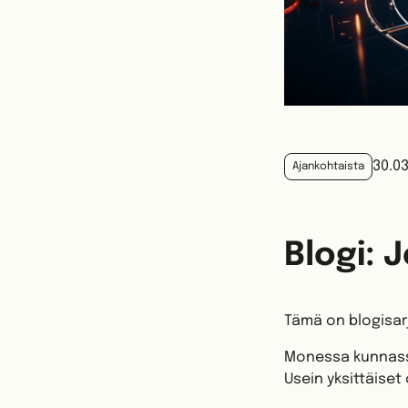
30.0
Ajankohtaista
Blogi: 
Tämä on blogisa
Monessa kunnassa
Usein yksittäise