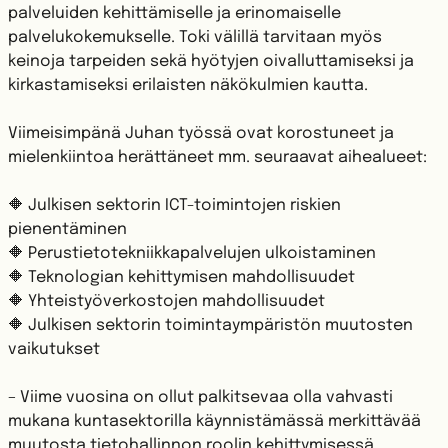
palveluiden kehittämiselle ja erinomaiselle
palvelukokemukselle. Toki välillä tarvitaan myös
keinoja tarpeiden sekä hyötyjen oivalluttamiseksi ja
kirkastamiseksi erilaisten näkökulmien kautta.
Viimeisimpänä Juhan työssä ovat korostuneet ja
mielenkiintoa herättäneet mm. seuraavat aihealueet:
🔶 Julkisen sektorin ICT-toimintojen riskien
pienentäminen
🔶 Perustietotekniikkapalvelujen ulkoistaminen
🔶 Teknologian kehittymisen mahdollisuudet
🔶 Yhteistyöverkostojen mahdollisuudet
🔶 Julkisen sektorin toimintaympäristön muutosten
vaikutukset
– Viime vuosina on ollut palkitsevaa olla vahvasti
mukana kuntasektorilla käynnistämässä merkittävää
muutosta tietohallinnon roolin kehittymisessä