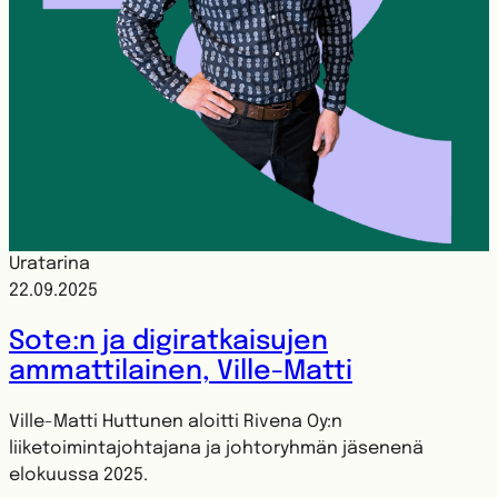
Uratarina
22.09.2025
Sote:n ja digiratkaisujen
ammattilainen, Ville-Matti
Ville-Matti Huttunen aloitti Rivena Oy:n
liiketoimintajohtajana ja johtoryhmän jäsenenä
elokuussa 2025.