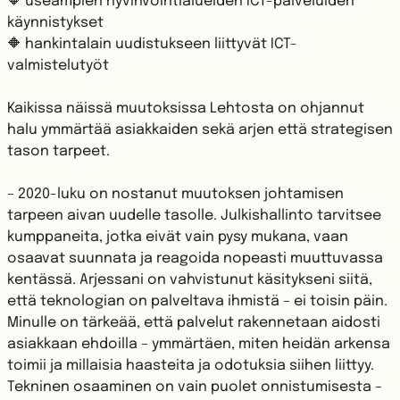
🔶 useampien hyvinvointialueiden ICT-palveluiden
käynnistykset
🔶 hankintalain uudistukseen liittyvät ICT-
valmistelutyöt
Kaikissa näissä muutoksissa Lehtosta on ohjannut
halu ymmärtää asiakkaiden sekä arjen että strategisen
tason tarpeet.
– 2020-luku on nostanut muutoksen johtamisen
tarpeen aivan uudelle tasolle. Julkishallinto tarvitsee
kumppaneita, jotka eivät vain pysy mukana, vaan
osaavat suunnata ja reagoida nopeasti muuttuvassa
kentässä. Arjessani on vahvistunut käsitykseni siitä,
että teknologian on palveltava ihmistä – ei toisin päin.
Minulle on tärkeää, että palvelut rakennetaan aidosti
asiakkaan ehdoilla – ymmärtäen, miten heidän arkensa
toimii ja millaisia haasteita ja odotuksia siihen liittyy.
Tekninen osaaminen on vain puolet onnistumisesta –