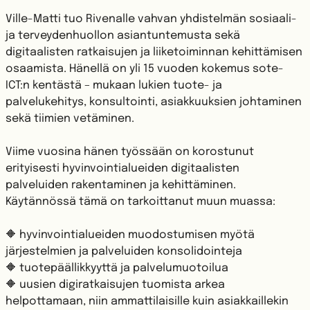
Ville-Matti tuo Rivenalle vahvan yhdistelmän sosiaali-
ja terveydenhuollon asiantuntemusta sekä
digitaalisten ratkaisujen ja liiketoiminnan kehittämisen
osaamista. Hänellä on yli 15 vuoden kokemus sote-
ICT:n kentästä – mukaan lukien tuote- ja
palvelukehitys, konsultointi, asiakkuuksien johtaminen
sekä tiimien vetäminen.
Viime vuosina hänen työssään on korostunut
erityisesti hyvinvointialueiden digitaalisten
palveluiden rakentaminen ja kehittäminen.
Käytännössä tämä on tarkoittanut muun muassa:
🔶 hyvinvointialueiden muodostumisen myötä
järjestelmien ja palveluiden konsolidointeja
🔶 tuotepäällikkyyttä ja palvelumuotoilua
🔶 uusien digiratkaisujen tuomista arkea
helpottamaan, niin ammattilaisille kuin asiakkaillekin