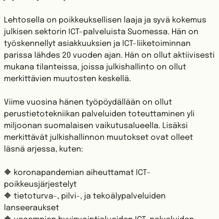
Lehtosella on poikkeuksellisen laaja ja syvä kokemus
julkisen sektorin ICT-palveluista Suomessa. Hän on
työskennellyt asiakkuuksien ja ICT-liiketoiminnan
parissa lähdes 20 vuoden ajan. Hän on ollut aktiivisesti
mukana tilanteissa, joissa julkishallinto on ollut
merkittävien muutosten keskellä.
Viime vuosina hänen työpöydällään on ollut
perustietotekniikan palveluiden toteuttaminen yli
miljoonan suomalaisen vaikutusalueella. Lisäksi
merkittävät julkishallinnon muutokset ovat olleet
läsnä arjessa, kuten:
🔶 koronapandemian aiheuttamat ICT-
poikkeusjärjestelyt
🔶 tietoturva-, pilvi-, ja tekoälypalveluiden
lanseeraukset