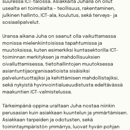
suuressa ICT-talossa. Asiakkaita Juhalla on ollut
usealta eri toimialalta – teollisuus, rakentaminen,
julkinen hallinto, ICT-ala, koulutus, sekä terveys- ja
sosiaalipalvelut.
Uransa aikana Juha on saanut olla vaikuttamassa
monissa mielenkiintoisissa tapahtumissa ja
muutoksissa, kuten esimerkiksi kuntasektorilla ICT-
toiminnan merkityksen ja mahdollisuuksien
oivalluttamisessa, tietohallintojen muutoksessa
asiantuntijaorganisaatioista sisäisiksi
palveluntuottajiksi ja kehittämisen mahdollistajiksi,
sekä nykyistä hyvinvointialueuudistusta edeltävässä
maakuntien ICT-valmistelussa.
Tärkeimpänä oppina uraltaan Juha nostaa niinkin
perusasian kuin asiakkaan kuuntelun ja ymmärtämisen.
Asiakkaan tarpeiden ja odotusten, sekä
toimintaympäristön ymmärrys, luovat hyvän pohjan