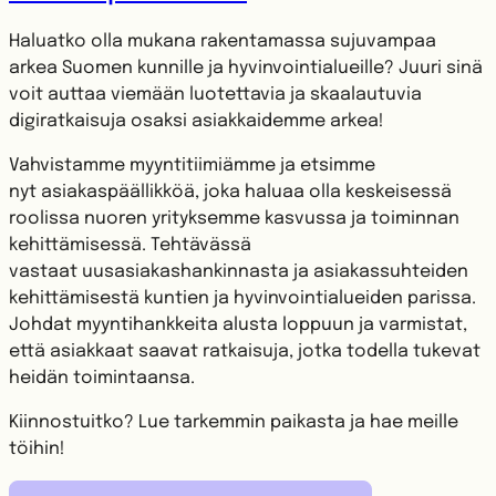
Haluatko olla mukana rakentamassa sujuvampaa
arkea Suomen kunnille ja hyvinvointialueille? Juuri sinä
voit auttaa viemään luotettavia ja skaalautuvia
digiratkaisuja osaksi asiakkaidemme arkea!
Vahvistamme myyntitiimiämme ja etsimme
nyt asiakaspäällikköä, joka haluaa olla keskeisessä
roolissa nuoren yrityksemme kasvussa ja toiminnan
kehittämisessä. Tehtävässä
vastaat uusasiakashankinnasta ja asiakassuhteiden
kehittämisestä kuntien ja hyvinvointialueiden parissa.
Johdat myyntihankkeita alusta loppuun ja varmistat,
että asiakkaat saavat ratkaisuja, jotka todella tukevat
heidän toimintaansa.
Kiinnostuitko? Lue tarkemmin paikasta ja hae meille
töihin!