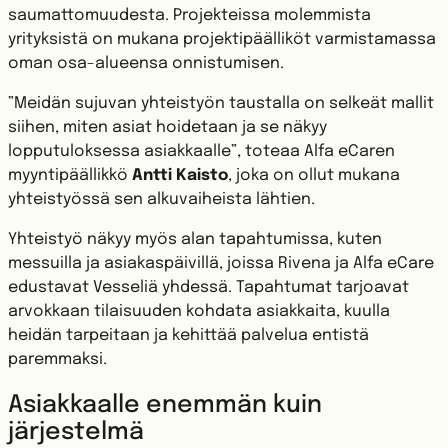
saumattomuudesta. Projekteissa molemmista
yrityksistä on mukana projektipäälliköt varmistamassa
oman osa-alueensa onnistumisen.
”Meidän sujuvan yhteistyön taustalla on selkeät mallit
siihen, miten asiat hoidetaan ja se näkyy
lopputuloksessa asiakkaalle”, toteaa Alfa eCaren
myyntipäällikkö
Antti Kaisto
, joka on ollut mukana
yhteistyössä sen alkuvaiheista lähtien.
Yhteistyö näkyy myös alan tapahtumissa, kuten
messuilla ja asiakaspäivillä, joissa Rivena ja Alfa eCare
edustavat Vesseliä yhdessä. Tapahtumat tarjoavat
arvokkaan tilaisuuden kohdata asiakkaita, kuulla
heidän tarpeitaan ja kehittää palvelua entistä
paremmaksi.
Asiakkaalle enemmän kuin
järjestelmä