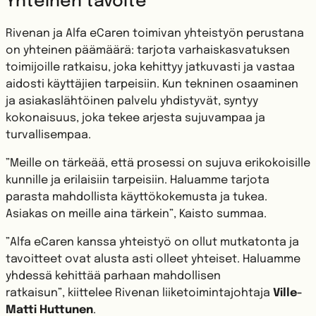
Yhteinen tavoite
Rivenan ja Alfa eCaren toimivan yhteistyön perustana
on yhteinen päämäärä: tarjota varhaiskasvatuksen
toimijoille ratkaisu, joka kehittyy jatkuvasti ja vastaa
aidosti käyttäjien tarpeisiin. Kun tekninen osaaminen
ja asiakaslähtöinen palvelu yhdistyvät, syntyy
kokonaisuus, joka tekee arjesta sujuvampaa ja
turvallisempaa.
”Meille on tärkeää, että prosessi on sujuva erikokoisille
kunnille ja erilaisiin tarpeisiin. Haluamme tarjota
parasta mahdollista käyttökokemusta ja tukea.
Asiakas on meille aina tärkein”, Kaisto summaa.
”Alfa eCaren kanssa yhteistyö on ollut mutkatonta ja
tavoitteet ovat alusta asti olleet yhteiset. Haluamme
yhdessä kehittää parhaan mahdollisen
ratkaisun”, kiittelee Rivenan liiketoimintajohtaja
Ville-
Matti Huttunen
.