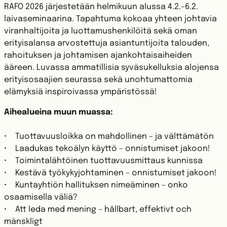
RAFO 2026 järjestetään helmikuun alussa 4.2.–6.2.
laivaseminaarina. Tapahtuma kokoaa yhteen johtavia
viranhaltijoita ja luottamushenkilöitä sekä oman
erityisalansa arvostettuja asiantuntijoita talouden,
rahoituksen ja johtamisen ajankohtaisaiheiden
ääreen. Luvassa ammatillisia syväsukelluksia alojensa
erityisosaajien seurassa sekä unohtumattomia
elämyksiä inspiroivassa ympäristössä!
Aihealueina muun muassa:
• Tuottavuusloikka on mahdollinen – ja välttämätön
• Laadukas tekoälyn käyttö – onnistumiset jakoon!
• Toimintalähtöinen tuottavuusmittaus kunnissa
• Kestävä työkykyjohtaminen – onnistumiset jakoon!
• Kuntayhtiön hallituksen nimeäminen – onko
osaamisella väliä?
• Att leda med mening – hållbart, effektivt och
mänskligt