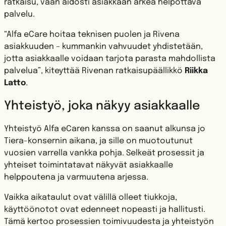
ratkaisu, vaan aidosti asiakkaan arkea helpottava
palvelu.
“Alfa eCare hoitaa teknisen puolen ja Rivena
asiakkuuden – kummankin vahvuudet yhdistetään,
jotta asiakkaalle voidaan tarjota parasta mahdollista
palvelua”, kiteyttää Rivenan ratkaisupäällikkö
Riikka
Latto
.
Yhteistyö, joka näkyy asiakkaalle
Yhteistyö Alfa eCaren kanssa on saanut alkunsa jo
Tiera-konsernin aikana, ja sille on muotoutunut
vuosien varrella vankka pohja. Selkeät prosessit ja
yhteiset toimintatavat näkyvät asiakkaalle
helppoutena ja varmuutena arjessa.
Vaikka aikataulut ovat välillä olleet tiukkoja,
käyttöönotot ovat edenneet nopeasti ja hallitusti.
Tämä kertoo prosessien toimivuudesta ja yhteistyön