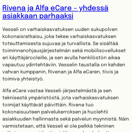
Rivena ja Alfa eCare – yhdessä
asiakkaan parhaaksi
Vesseli on varhaiskasvatuksen uuden sukupolven
kokonaisratkaisu, joka tekee varhaiskasvatuksen
toteuttamisesta sujuvaa ja turvallista. Se sisältää
toiminnanohjausjärjestelmän sekä mobiilisovellukset
eri käyttäjärooleille, ja sen avulla henkilöstön aikaa
vapautuu ydintehtäviin. Vesselin taustalla on kahden
vahvan kumppanin, Rivenan ja Alfa eCaren, tiivis ja
toimiva yhteistyö.
Alfa eCare vastaa Vesseli-järjestelmästä ja sen
teknisestä ympäristöstä, jota varhaiskasvatuksen
toimijat käyttävät päivittäin. Rivena tuo
kokonaisuuteen palvelukerroksen ja huolehtii
asiakkuuden hallinnasta sekä palvelun myynnistä. Näin
varmistetaan, että Vesseli ei ole pelkkä tekninen