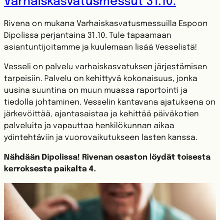
Varhaiskasvatusmessut 31.10.
Rivena on mukana Varhaiskasvatusmessuilla Espoon
Dipolissa perjantaina 31.10. Tule tapaamaan
asiantuntijoitamme ja kuulemaan lisää Vesselistä!
Vesseli on palvelu varhaiskasvatuksen järjestämisen
tarpeisiin. Palvelu on kehittyvä kokonaisuus​, jonka
uusina suuntina on muun muassa raportointi ja
tiedolla johtaminen. Vesselin kantavana ajatuksena on
järkevöittää, ajantasaistaa ja kehittää päiväkotien
palveluita ja vapauttaa henkilökunnan aikaa
ydintehtäviin ja vuorovaikutukseen lasten kanssa.
Nähdään Dipolissa! Rivenan osaston löydät toisesta
kerroksesta paikalta 4.